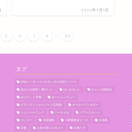
日
2022年3月1日
...
5
6
7
8
30
タグ
ANAインターコンチネンタル石垣リゾート
あなたは絶対！運がいい
はいむるぶし
ひとし石敢當店
ゆらてぃく市場
オーシャンビュー
グランヴィリオリゾート石垣島
サーターアンダギー
シュノーケリング
ソーキそば
パワースポット
マンゴー
与那国島
与那覇前浜ビーチ
久高島
京都
人生が楽になるコツ
出逢う力