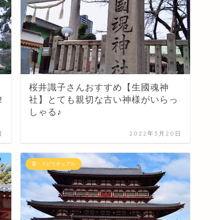
桜井識子さんおすすめ【生國魂神
!
社】とても親切な古い神様がいらっ
しゃる♪
日
2022年3月20日
運・スピリチュアル