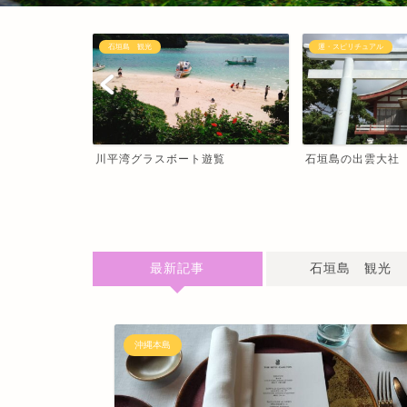
石垣島 観光
運・スピリチュアル
もと
川平湾グラスボート遊覧
石垣島の出雲大社
最新記事
石垣島 観光
沖縄本島