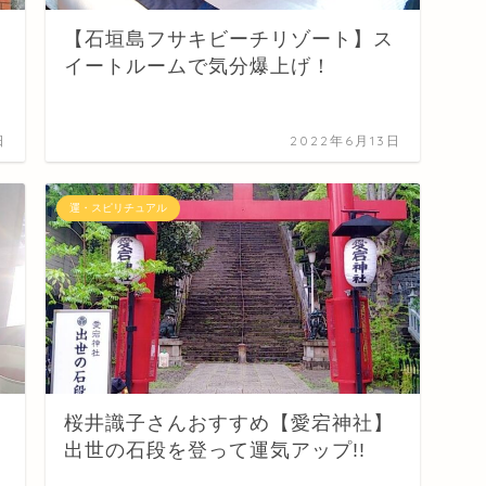
【石垣島フサキビーチリゾート】ス
イートルームで気分爆上げ！
日
2022年6月13日
運・スピリチュアル
回
桜井識子さんおすすめ【愛宕神社】
出世の石段を登って運気アップ!!