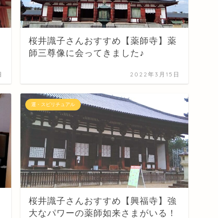
桜井識子さんおすすめ【薬師寺】薬
師三尊像に会ってきました♪
日
2022年3月15日
運・スピリチュアル
桜井識子さんおすすめ【興福寺】強
大なパワーの薬師如来さまがいる！