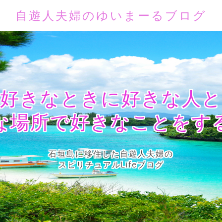
自遊人夫婦のゆいまーるブログ
好きなときに好きな人と
な場所で好きなことをす
石垣島に移住した自遊人夫婦の
スピリチュアルLifeブログ