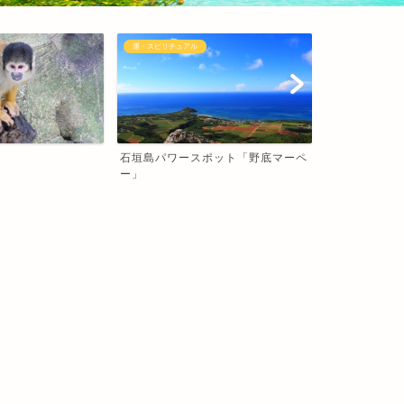
運・スピリチュアル
石垣島 グルメ
石垣島パワースポット「野底マーペ
石垣島料理 
ー」
石垣島 観光
石垣島 観光