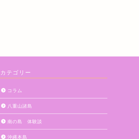
next
カテゴリー
コラム
八重山諸島
南の島 体験談
沖縄本島