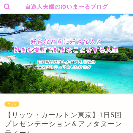
自遊人夫婦のゆいまーるブログ
好きなときに好きな人と
好きな場所で好きなことをする人生
石垣島に移住した自遊人夫婦の
スピリチュアルLifeブログ
コラム
【リッツ・カールトン東京】1日5回
プレゼンテーション＆アフタヌーン
ティー♪