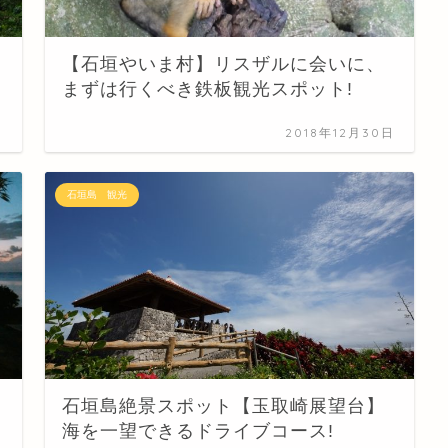
【石垣やいま村】リスザルに会いに、
まずは行くべき鉄板観光スポット!
日
2018年12月30日
石垣島 観光
石垣島絶景スポット【玉取崎展望台】
海を一望できるドライブコース!