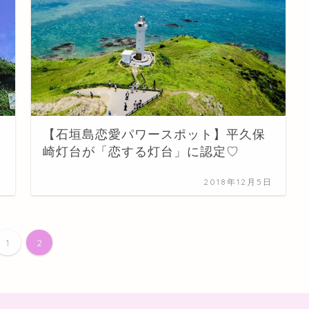
【石垣島恋愛パワースポット】平久保
崎灯台が「恋する灯台」に認定♡
日
2018年12月5日
1
2