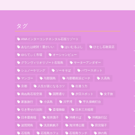
タグ
ANAインターコンチネンタル石垣リゾート
あなたは絶対！運がいい
はいむるぶし
ひとし石敢當店
ゆらてぃく市場
オーシャンビュー
グランヴィリオリゾート石垣島
サーターアンダギー
シュノーケリング
ソーキそば
パワースポット
マンゴー
与那国島
与那覇前浜ビーチ
久高島
京都
人生が楽になるコツ
出逢う力
南ぬ島石垣空港
国際通り
夕日スポット
女子旅
家族旅行
小浜島
川平湾
平久保崎灯台
引き寄せの法則
斎場御嶽
日本三大稲荷
日本最南端
桜井識子
沖縄そば
沖縄旅行記
波照間島
浅見帆帆子
海洋博公園
田宮陽子
石垣島
石垣島カフェ
石垣島ランチ
神の島