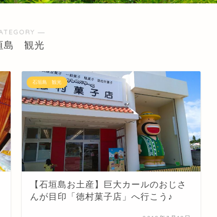
ATEGORY ―
垣島 観光
石垣島 観光
【石垣島お土産】巨大カールのおじさ
んが目印「徳村菓子店」へ行こう♪