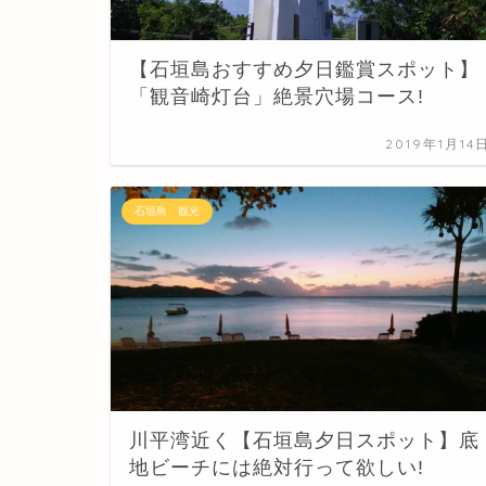
【石垣島おすすめ夕日鑑賞スポット】
「観音崎灯台」絶景穴場コース!
2019年1月14
石垣島 観光
川平湾近く【石垣島夕日スポット】底
地ビーチには絶対行って欲しい!