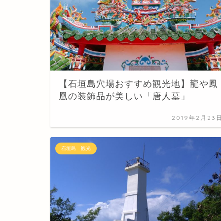
【石垣島穴場おすすめ観光地】龍や鳳
凰の装飾品が美しい「唐人墓」
2019年2月23
石垣島 観光