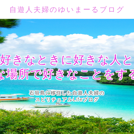
自遊人夫婦のゆいまーるブログ
好きなときに好きな人と
な場所で好きなことをす
石垣島に移住した自遊人夫婦の
スピリチュアルLifeブログ