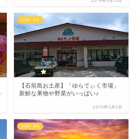
日
2019年3月12日
石垣島 観光
【石垣島お土産】「ゆらてぃく市場」
♪
新鮮な果物や野菜がいっぱい♪
日
2019年3月5日
石垣島 観光