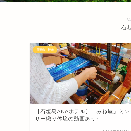
― C
石
石垣島 観光
【石垣島ANAホテル】「みね屋」ミン
サー織り体験の動画あり♪