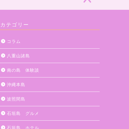
カテゴリー
コラム
八重山諸島
南の島 体験談
沖縄本島
波照間島
石垣島 グルメ
石垣島 ホテル