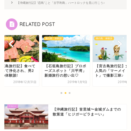
【沖縄旅行記】”恋島”こと「古宇利島」ハートロックを見に行こう♪
RELATED POST
島 体験談
南の島 体験談
南の島 体験談
石垣島旅行記】食べて
【石垣島旅行記】プロポ
【宮古島旅行記】女
まって浄化され、男2
ーズスポット「川平湾」
人気の「マーメイド
旅の体験談!
新婚旅行の想い出♡
ト」で撮影三昧♪
2018年12月31日
2019年1月9日
2019年
【沖縄旅行記】首里城〜金城ダムまでの
散策道「ヒジガービラまーい」