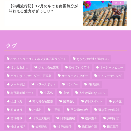
【沖縄旅行記】12月の冬でも南国気分が
味わえる魅力がぎっしり!!
タグ
ANAインターコンチネンタル石垣リゾート
あなたは絶対！運がいい
はいむるぶし
ひとし石敢當店
ゆらてぃく市場
オーシャンビュー
グランヴィリオリゾート石垣島
サーターアンダギー
シュノーケリング
ソーキそば
パワースポット
マンゴー
与那国島
与那覇前浜ビーチ
久高島
京都
人生が楽になるコツ
出逢う力
南ぬ島石垣空港
国際通り
夕日スポット
女子旅
家族旅行
小浜島
川平湾
平久保崎灯台
引き寄せの法則
斎場御嶽
日本三大稲荷
日本最南端
桜井識子
沖縄そば
沖縄旅行記
波照間島
浅見帆帆子
海洋博公園
田宮陽子