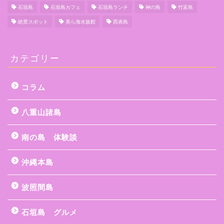
石垣島
石垣島カフェ
石垣島ランチ
神の島
竹富島
絶景スポット
美ら海水族館
西表島
カテゴリー
コラム
八重山諸島
南の島 体験談
沖縄本島
波照間島
石垣島 グルメ