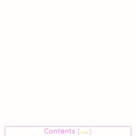
Contents
[
]
hide