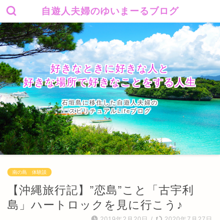
自遊人夫婦のゆいまーるブログ
好きなときに好きな人と
好きな場所で好きなことをする人生
石垣島に移住した自遊人夫婦の
スピリチュアルLifeブログ
南の島 体験談
【沖縄旅行記】”恋島”こと「古宇利
島」ハートロックを見に行こう♪
2019年2月20日
/
2020年7月27日