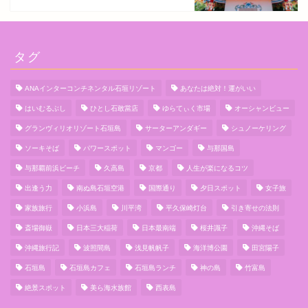
タグ
ANAインターコンチネンタル石垣リゾート
あなたは絶対！運がいい
はいむるぶし
ひとし石敢當店
ゆらてぃく市場
オーシャンビュー
グランヴィリオリゾート石垣島
サーターアンダギー
シュノーケリング
ソーキそば
パワースポット
マンゴー
与那国島
与那覇前浜ビーチ
久高島
京都
人生が楽になるコツ
出逢う力
南ぬ島石垣空港
国際通り
夕日スポット
女子旅
家族旅行
小浜島
川平湾
平久保崎灯台
引き寄せの法則
斎場御嶽
日本三大稲荷
日本最南端
桜井識子
沖縄そば
沖縄旅行記
波照間島
浅見帆帆子
海洋博公園
田宮陽子
石垣島
石垣島カフェ
石垣島ランチ
神の島
竹富島
絶景スポット
美ら海水族館
西表島