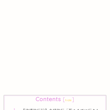
Contents
[
]
hide