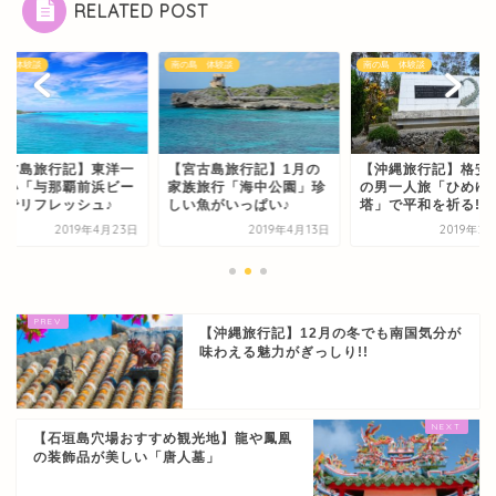
RELATED POST
島 体験談
南の島 体験談
南の島 体験談
宮古島旅行記】東洋一
【宮古島旅行記】1月の
【沖縄旅行記】格安
しい「与那覇前浜ビー
家族旅行「海中公園」珍
の男一人旅「ひめゆ
」でリフレッシュ♪
しい魚がいっぱい♪
塔」で平和を祈る!
2019年4月23日
2019年4月13日
2019年2
【沖縄旅行記】12月の冬でも南国気分が
味わえる魅力がぎっしり!!
【石垣島穴場おすすめ観光地】龍や鳳凰
の装飾品が美しい「唐人墓」