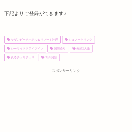
下記よりご登録ができます♪
サザンビーチホテル＆リゾート沖縄
シュノーケリング
シーサイドドライブイン
国際通り
夫婦2人旅
炙るチェリチェリ
青の洞窟
スポンサーリンク