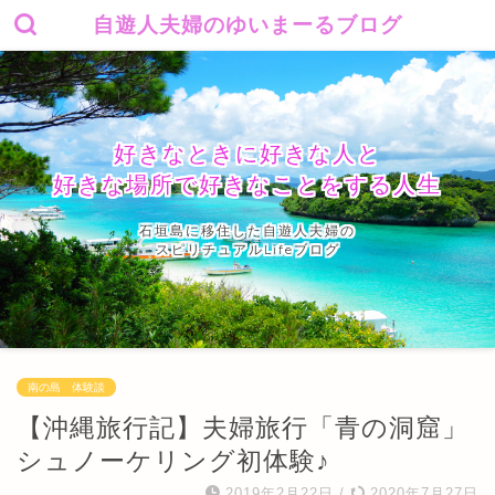
自遊人夫婦のゆいまーるブログ
好きなときに好きな人と
好きな場所で好きなことをする人生
石垣島に移住した自遊人夫婦の
スピリチュアルLifeブログ
南の島 体験談
【沖縄旅行記】夫婦旅行「青の洞窟」
シュノーケリング初体験♪
2019年2月22日
/
2020年7月27日