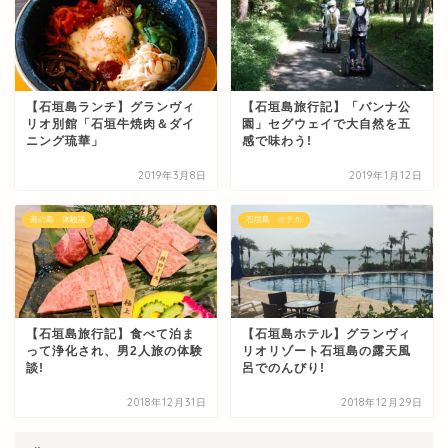
【石垣島ランチ】グランヴィ
【石垣島旅行記】「バンナ公
リオ別館「石垣牛焼肉＆ダイ
園」セグウェイで大自然を五
ニング琉華」
感で味わう!
2019年3月8日
2019年1月12日
南の島 体験談
石垣島 ホテル
【石垣島旅行記】食べて泊ま
【石垣島ホテル】グランヴィ
って浄化され、男2人旅の体験
リオリゾート石垣島の露天風
談!
呂でのんびり!
2018年12月31日
2018年12月29日