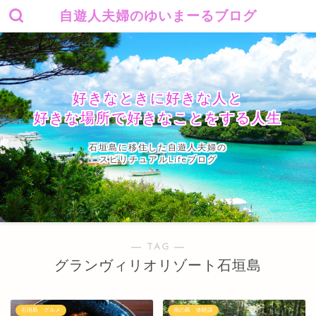
自遊人夫婦のゆいまーるブログ
好きなときに好きな人と
好きな場所で好きなことをする人生
石垣島に移住した自遊人夫婦の
スピリチュアルLifeブログ
― TAG ―
グランヴィリオリゾート石垣島
石垣島 グルメ
南の島 体験談