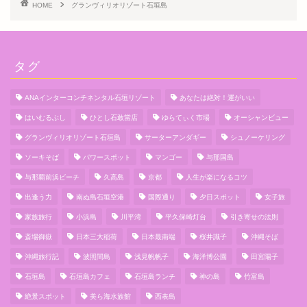
HOME
グランヴィリオリゾート石垣島
タグ
ANAインターコンチネンタル石垣リゾート
あなたは絶対！運がいい
はいむるぶし
ひとし石敢當店
ゆらてぃく市場
オーシャンビュー
グランヴィリオリゾート石垣島
サーターアンダギー
シュノーケリング
ソーキそば
パワースポット
マンゴー
与那国島
与那覇前浜ビーチ
久高島
京都
人生が楽になるコツ
出逢う力
南ぬ島石垣空港
国際通り
夕日スポット
女子旅
家族旅行
小浜島
川平湾
平久保崎灯台
引き寄せの法則
斎場御嶽
日本三大稲荷
日本最南端
桜井識子
沖縄そば
沖縄旅行記
波照間島
浅見帆帆子
海洋博公園
田宮陽子
石垣島
石垣島カフェ
石垣島ランチ
神の島
竹富島
絶景スポット
美ら海水族館
西表島